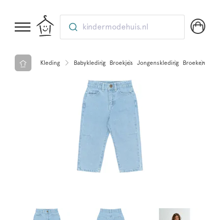
kindermodehuis.nl
Kleding
Babykleding
Broekjes
Jongenskleding
Broeken
THE