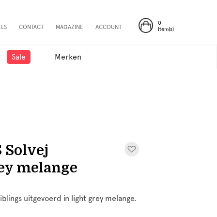
0
ELS
CONTACT
MAGAZINE
ACCOUNT
Item(s)
Sale
Merken
Solvej
rey melange
blings uitgevoerd in light grey melange.