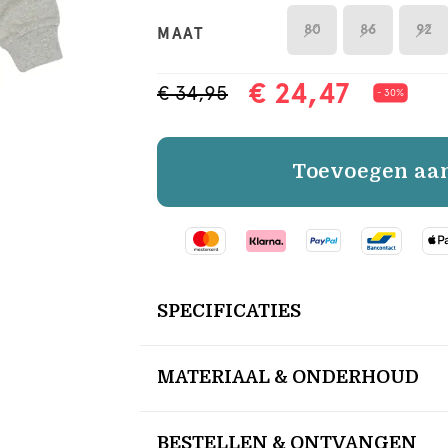
80
86
92
MAAT
€ 24,47
€ 34,95
- 30%
Toevoegen aa
SPECIFICATIES
MATERIAAL & ONDERHOUD
BESTELLEN & ONTVANGEN