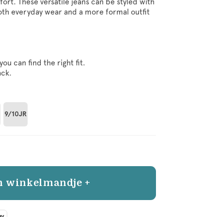
ort. These versatile jeans can be styled with
both everyday wear and a more formal outfit
you can find the right fit.
ack.
9/10JR
n winkelmandje +