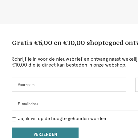
Gratis €5,00 en €10,00 shoptegoed on
Schrijf je in voor de nieuwsbrief en ontvang naast wekel
€10,00 die je direct kan besteden in onze webshop.
Voornaam
A
Leave
this
field
blank
E-mailadres
Ja, ik wil op de hoogte gehouden worden
VERZENDEN