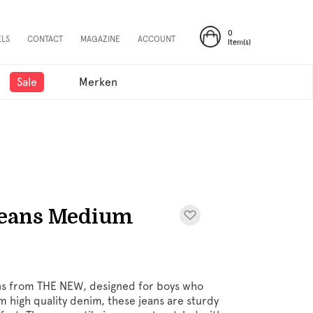
0
ELS
CONTACT
MAGAZINE
ACCOUNT
Item(s)
Sale
Merken
eans Medium
s from THE NEW, designed for boys who
m high quality denim, these jeans are sturdy