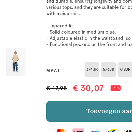
and durable, ensuring longevity and comf
various tops, and they are suitable for 
with a nice shirt.
- Tapered fit.
- Solid coloured in medium blue.
- Adjustable elastic in the waistband, so 
- Functional pockets on the front and b
3/4JR
5/6JR
7/8JR
MAAT
€ 30,07
€ 42,95
- 30%
Toevoegen aa