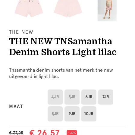
THE NEW
THE NEW TNSamantha
Denim Shorts Light lilac
Tnsamantha denim shorts van het merk the new
uitgevoerd in light lilac.
4JR
5JR
6JR
7JR
MAAT
8JR
9JR
10JR
€ 26,57
€ 37,95
- 30%