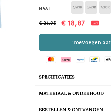
3/4JR
5/6JR
7/8JR
MAAT
€ 18,87
€ 26,95
- 30%
Toevoegen aa
SPECIFICATIES
MATERIAAL & ONDERHOUD
BESTELLEN & ONTVANGEN