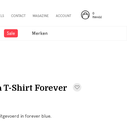
0
ELS
CONTACT
MAGAZINE
ACCOUNT
Item(s)
Sale
Merken
T-Shirt Forever
itgevoerd in forever blue.