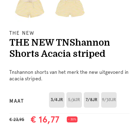
THE NEW
THE NEW TNShannon
Shorts Acacia striped
Tnshannon shorts van het merk the new uitgevoerd in
acacia striped.
3/4JR
5/6JR
7/8JR
9/10JR
MAAT
€ 16,77
€ 23,95
- 30%