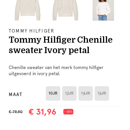
TOMMY HILFIGER
Tommy Hilfiger Chenille
sweater Ivory petal
Chenille sweater van het merk tommy hilfiger
uitgevoerd in ivory petal.
10JR
12JR
14JR
16JR
MAAT
€ 31,96
€ 79,90
- 60%