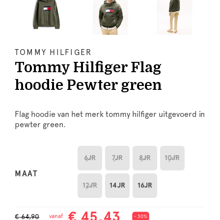
TOMMY HILFIGER
Tommy Hilfiger Flag
hoodie Pewter green
Flag hoodie van het merk tommy hilfiger uitgevoerd in
pewter green.
6JR
7JR
8JR
10JR
MAAT
12JR
14JR
16JR
€ 45,43
€ 64,90
vanaf
- 30%