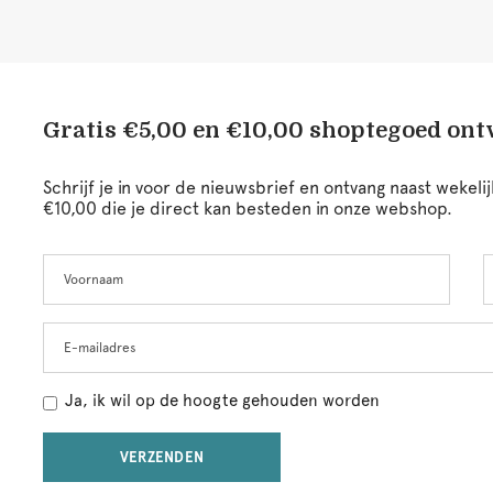
Gratis €5,00 en €10,00 shoptegoed on
Schrijf je in voor de nieuwsbrief en ontvang naast wekel
€10,00 die je direct kan besteden in onze webshop.
Voornaam
A
Leave
this
field
blank
E-mailadres
Ja, ik wil op de hoogte gehouden worden
VERZENDEN