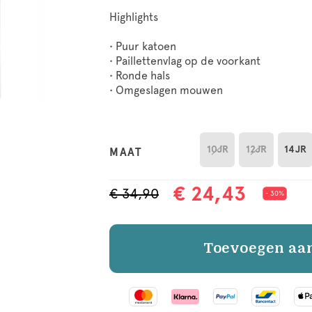
Highlights
• Puur katoen
• Paillettenvlag op de voorkant
• Ronde hals
• Omgeslagen mouwen
10JR
12JR
14JR
MAAT
€ 24,43
€ 34,90
- 30%
Toevoegen aa