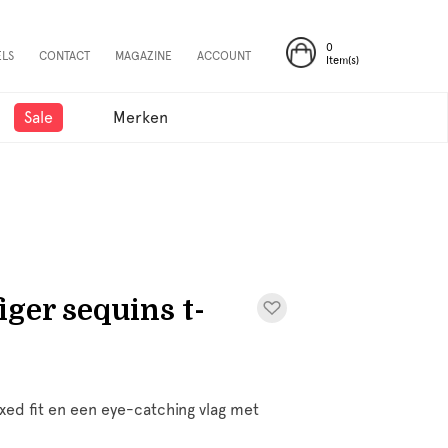
0
ELS
CONTACT
MAGAZINE
ACCOUNT
Item(s)
Sale
Merken
iger sequins t-
xed fit en een eye-catching vlag met