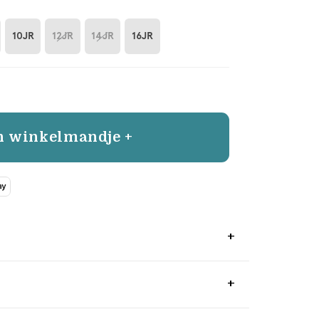
10JR
12JR
14JR
16JR
n winkelmandje +