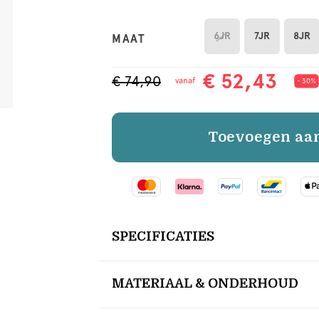
6JR
7JR
8JR
MAAT
€ 52,43
€ 74,90
vanaf
- 30%
Toevoegen aa
SPECIFICATIES
MATERIAAL & ONDERHOUD