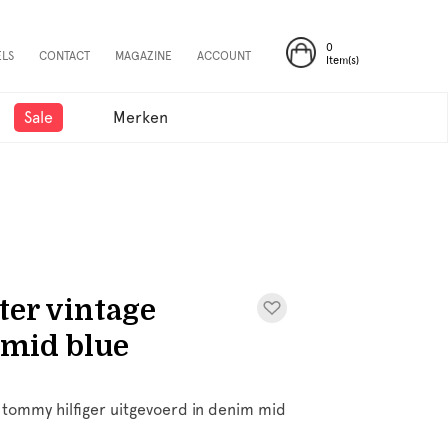
0
ELS
CONTACT
MAGAZINE
ACCOUNT
Item(s)
Sale
Merken
ter vintage
mid blue
 tommy hilfiger uitgevoerd in denim mid