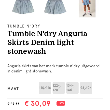
TUMBLE N'DRY
Tumble N'dry Anguria
Skirts Denim light
stonewash
Anguria skirts van het merk tumble n'dry uitgevoerd
in denim light stonewash.
122-
134-
110-116
98-104
MAAT
128
140
€ 30,09
€ 42,99
- 30%