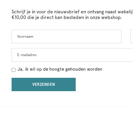
Schrijf je in voor de nieuwsbrief en ontvang naast wekel
€10,00 die je direct kan besteden in onze webshop.
Voornaam
A
Leave
this
field
blank
E-mailadres
Ja, ik wil op de hoogte gehouden worden
VERZENDEN