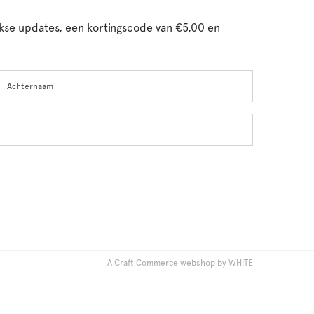
ijkse updates, een kortingscode van €5,00 en
chternaam
A Craft Commerce webshop by WHITE