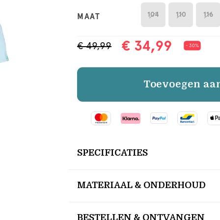
104
110
116
MAAT
€ 34,99
€ 49,99
- 30%
Toevoegen aa
SPECIFICATIES
MATERIAAL & ONDERHOUD
BESTELLEN & ONTVANGEN