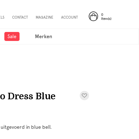
0
ELS
CONTACT
MAGAZINE
ACCOUNT
Item(s)
Sale
Merken
o Dress Blue
itgevoerd in blue bell.