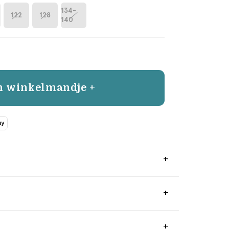
134-
122
128
140
n winkelmandje +