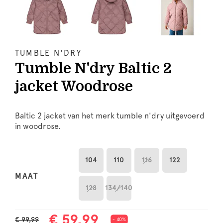
TUMBLE N'DRY
Tumble N'dry Baltic 2
jacket Woodrose
Baltic 2 jacket van het merk tumble n'dry uitgevoerd
in woodrose.
104
110
116
122
MAAT
128
134/140
€ 59,99
€ 99,99
- 40%