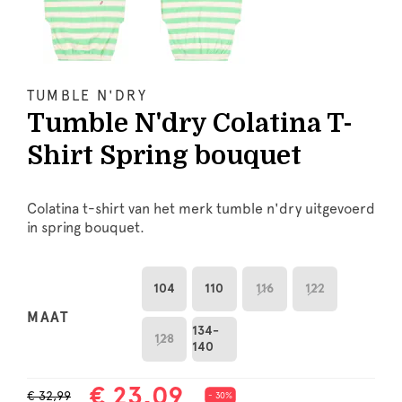
TUMBLE N'DRY
Tumble N'dry Colatina T-
Shirt Spring bouquet
Colatina t-shirt van het merk tumble n'dry uitgevoerd
in spring bouquet.
104
110
116
122
MAAT
134-
128
140
€ 23,09
€ 32,99
- 30%