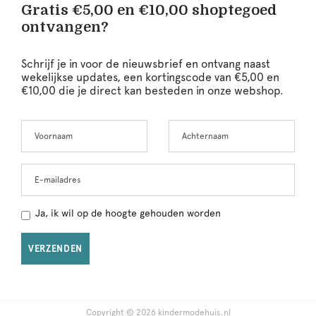
Gratis €5,00 en €10,00 shoptegoed
ontvangen?
Schrijf je in voor de nieuwsbrief en ontvang naast
wekelijkse updates, een kortingscode van €5,00 en
€10,00 die je direct kan besteden in onze webshop.
Voornaam
Achternaam
Leave
this
field
blank
E-mailadres
Ja, ik wil op de hoogte gehouden worden
VERZENDEN
Copyright © 2026 kindermodehuis.nl