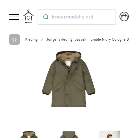
kindermodehuis.nl
Kleding
Jongenskleding
Jassen
Tumble N'dry Cologne Dusty 