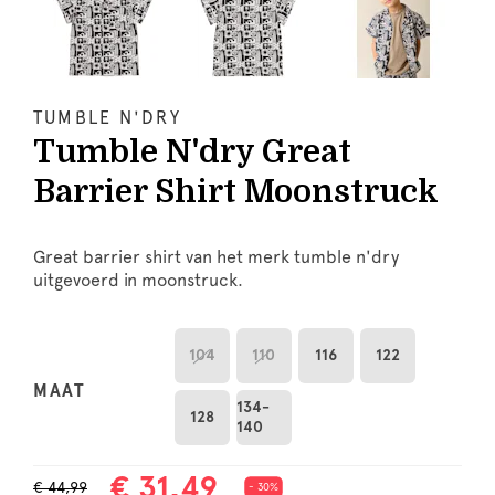
TUMBLE N'DRY
Tumble N'dry Great
Barrier Shirt Moonstruck
Great barrier shirt van het merk tumble n'dry
uitgevoerd in moonstruck.
104
110
116
122
MAAT
134-
128
140
€ 31,49
€ 44,99
- 30%