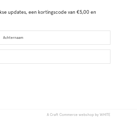
ijkse updates, een kortingscode van €5,00 en
chternaam
A Craft Commerce webshop by WHITE