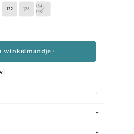
134-
122
128
140
n winkelmandje +