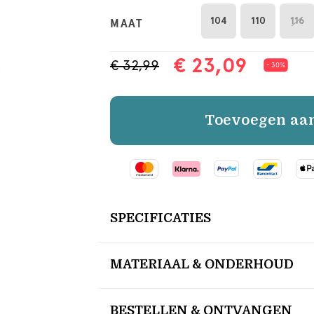
104
110
116
MAAT
€ 23,09
€ 32,99
- 30%
Toevoegen aa
SPECIFICATIES
MATERIAAL & ONDERHOUD
BESTELLEN & ONTVANGEN