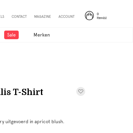
0
ELS
CONTACT
MAGAZINE
ACCOUNT
Item(s)
Sale
Merken
is T-Shirt
ry uitgevoerd in apricot blush.