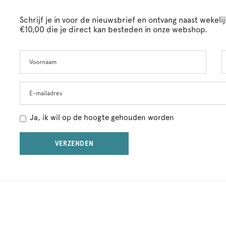
Schrijf je in voor de nieuwsbrief en ontvang naast wekel
€10,00 die je direct kan besteden in onze webshop.
Voornaam
A
Leave
this
field
blank
E-mailadres
Ja, ik wil op de hoogte gehouden worden
VERZENDEN