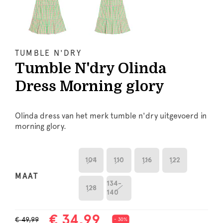
TUMBLE N'DRY
Tumble N'dry Olinda
Dress Morning glory
Olinda dress van het merk tumble n'dry uitgevoerd in
morning glory.
104
110
116
122
MAAT
134-
128
140
€ 34,99
€ 49,99
- 30%