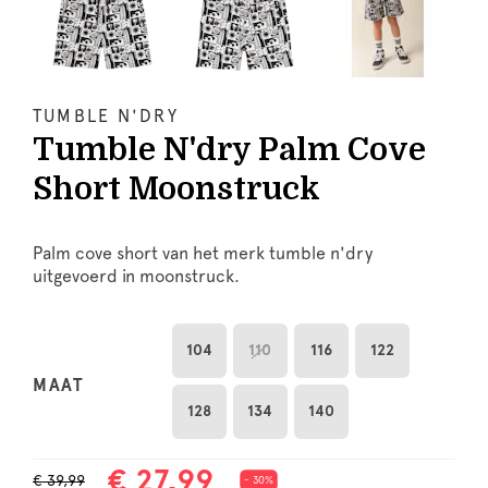
TUMBLE N'DRY
Tumble N'dry Palm Cove
Short Moonstruck
Palm cove short van het merk tumble n'dry
uitgevoerd in moonstruck.
104
110
116
122
MAAT
128
134
140
€ 27,99
€ 39,99
- 30%