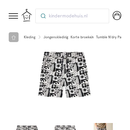
kindermodehuis.nl
Kleding
Jongenskleding
Korte broeken
Tumble N'dry Palm C