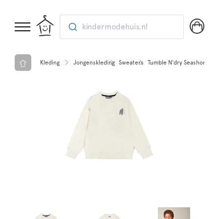
kindermodehuis.nl
Kleding
Jongenskleding
Sweaters
Tumble N'dry Seashore Swe