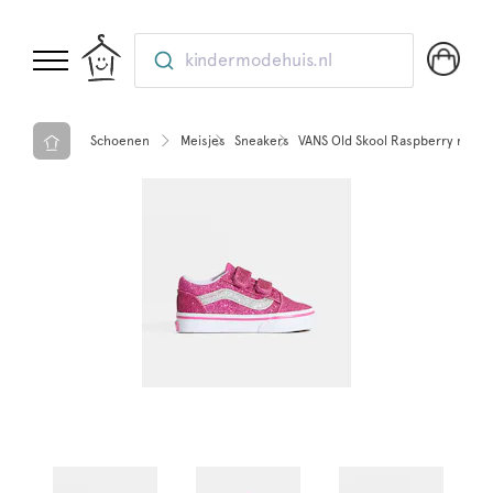
kindermodehuis.nl
Schoenen
Meisjes
Sneakers
VANS Old Skool Raspberry rose