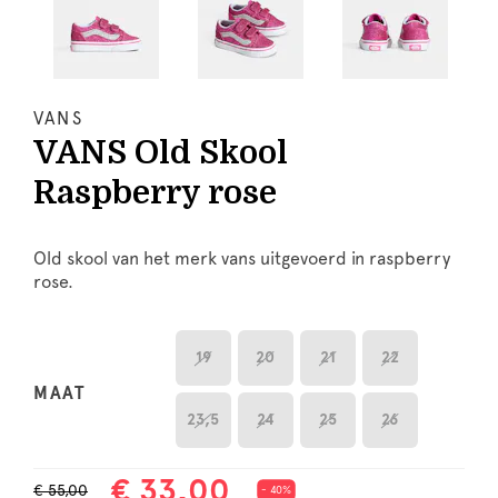
VANS
VANS Old Skool
Raspberry rose
Old skool van het merk vans uitgevoerd in raspberry
rose.
19
20
21
22
MAAT
23,5
24
25
26
€ 33,00
€ 55,00
- 40%