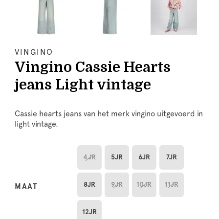
VINGINO
Vingino Cassie Hearts
jeans Light vintage
Cassie hearts jeans van het merk vingino uitgevoerd in
light vintage.
4JR
5JR
6JR
7JR
8JR
9JR
10JR
11JR
MAAT
12JR