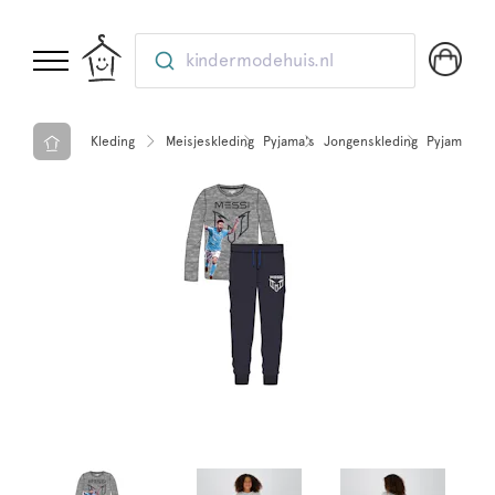
kindermodehuis.nl
Kleding
Meisjeskleding
Pyjama's
Jongenskleding
Pyjama's
V