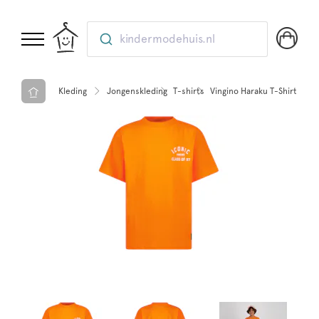
kindermodehuis.nl
Kleding
Jongenskleding
T-shirts
Vingino Haraku T-Shirt Oran