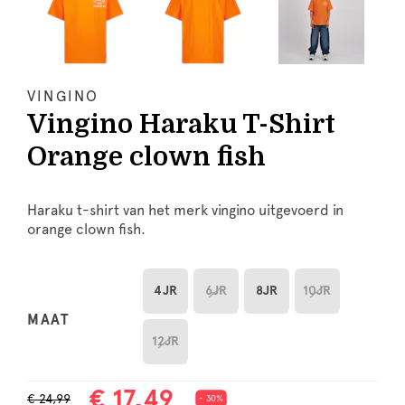
VINGINO
Vingino Haraku T-Shirt
Orange clown fish
Haraku t-shirt van het merk vingino uitgevoerd in
orange clown fish.
4JR
6JR
8JR
10JR
MAAT
12JR
€ 17,49
€ 24,99
- 30%