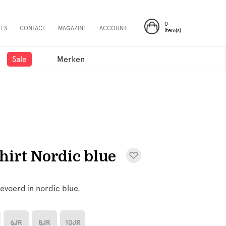
0
ELS
CONTACT
MAGAZINE
ACCOUNT
Item(s)
Sale
Merken
hirt Nordic blue
gevoerd in nordic blue.
6JR
8JR
10JR