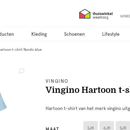
WINK
ducten
Kleding
Schoenen
Lifestyle
artoon t-shirt Nordic blue
VINGINO
Vingino Hartoon t-s
Hartoon t-shirt van het merk vingino uit
3JR
4JR
5JR
MAAT