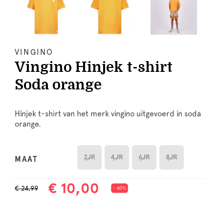
VINGINO
Vingino Hinjek t-shirt
Soda orange
Hinjek t-shirt van het merk vingino uitgevoerd in soda
orange.
2JR
4JR
6JR
8JR
MAAT
€ 10,00
€ 24,99
- 60%