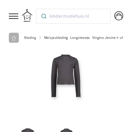
kindermodehuis.nl
Kleding
Meisjeskleding
Longsleeves
Vingino Jenine t-shirt M