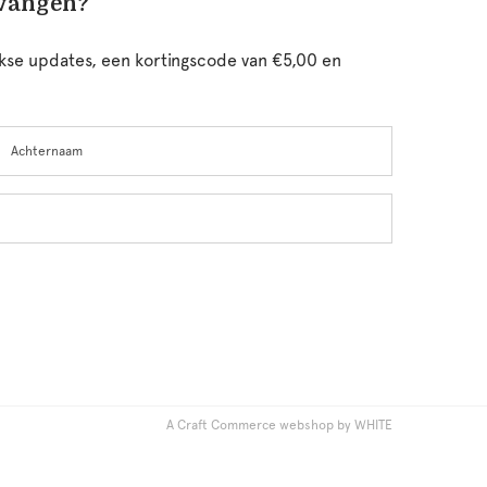
tvangen?
ijkse updates, een kortingscode van €5,00 en
chternaam
A Craft Commerce webshop by WHITE