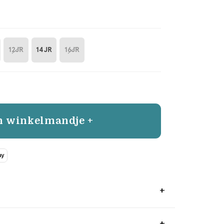
12JR
14JR
16JR
n winkelmandje +