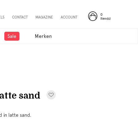
0
ELS
CONTACT
MAGAZINE
ACCOUNT
Item(s)
Sale
Merken
Latte sand
 in latte sand.