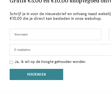
Gratis €5,00 en €10,00 shoptegoed on
Schrijf je in voor de nieuwsbrief en ontvang naast wekel
€10,00 die je direct kan besteden in onze webshop.
Voornaam
A
Leave
this
field
blank
E-mailadres
Ja, ik wil op de hoogte gehouden worden
VERZENDEN