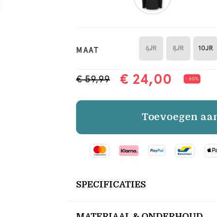
6JR
8JR
10JR
MAAT
€ 24,00
€ 59,99
- 60%
Toevoegen aa
SPECIFICATIES
MATERIAAL & ONDERHOUD