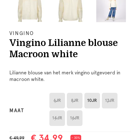
VINGINO
Vingino Lilianne blouse
Macroon white
Lilianne blouse van het merk vingino uitgevoerd in
macroon white.
6JR
8JR
10JR
12JR
MAAT
14JR
16JR
€ 34,99
€ 49,99
- 30%