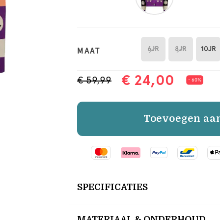
6JR
8JR
10JR
MAAT
€ 24,00
€ 59,99
- 60%
Toevoegen aa
SPECIFICATIES
MATERIAAL & ONDERHOUD