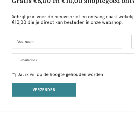
Gratis €5,00 en €10,00 shoptegoed on
Schrijf je in voor de nieuwsbrief en ontvang naast wekel
€10,00 die je direct kan besteden in onze webshop.
Voornaam
A
Leave
this
field
blank
E-mailadres
Ja, ik wil op de hoogte gehouden worden
VERZENDEN