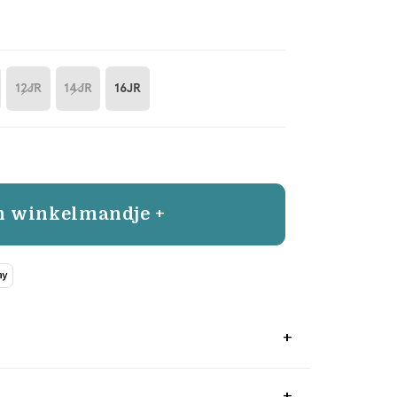
12JR
14JR
16JR
n winkelmandje +