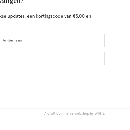
tvangen?
ijkse updates, een kortingscode van €5,00 en
chternaam
A Craft Commerce webshop by WHITE