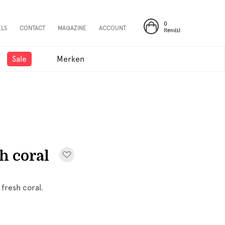
0
ELS
CONTACT
MAGAZINE
ACCOUNT
Item(s)
Sale
Merken
h coral
 fresh coral.