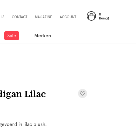
0
ELS
CONTACT
MAGAZINE
ACCOUNT
Item(s)
Sale
Merken
digan Lilac
gevoerd in lilac blush.