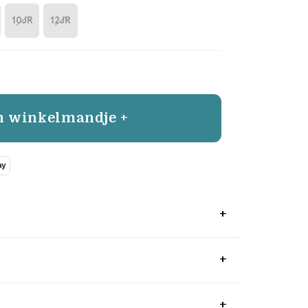
10JR
12JR
n winkelmandje +