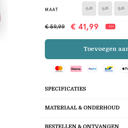
4JR
6JR
8JR
MAAT
€ 41,99
€ 59,99
- 30%
Toevoegen aa
SPECIFICATIES
MATERIAAL & ONDERHOUD
BESTELLEN & ONTVANGEN