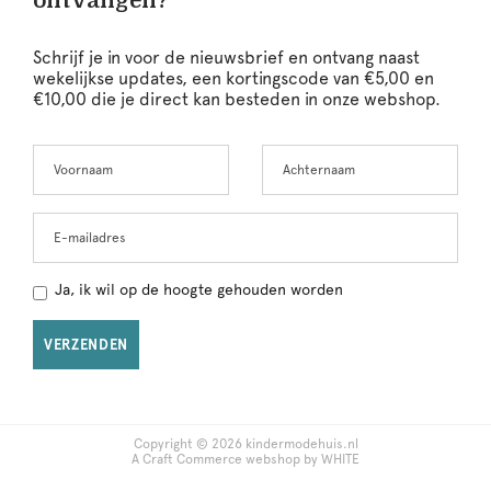
ontvangen?
Schrijf je in voor de nieuwsbrief en ontvang naast
wekelijkse updates, een kortingscode van €5,00 en
€10,00 die je direct kan besteden in onze webshop.
Voornaam
Achternaam
Leave
this
field
blank
E-mailadres
Ja, ik wil op de hoogte gehouden worden
VERZENDEN
Copyright © 2026 kindermodehuis.nl
A Craft Commerce webshop by WHITE