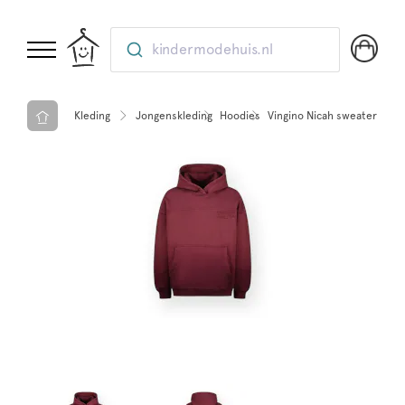
kindermodehuis.nl
Kleding
Jongenskleding
Hoodies
Vingino Nicah sweater Choco