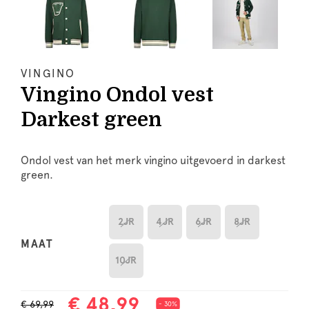
VINGINO
Vingino Ondol vest
Darkest green
Ondol vest van het merk vingino uitgevoerd in darkest
green.
2JR
4JR
6JR
8JR
MAAT
10JR
€ 48,99
€ 69,99
- 30%