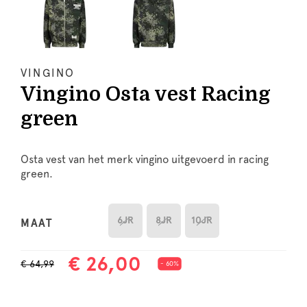
VINGINO
Vingino Osta vest Racing
green
Osta vest van het merk vingino uitgevoerd in racing
green.
6JR
8JR
10JR
MAAT
€ 26,00
€ 64,99
- 60%