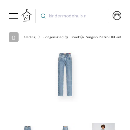
kindermodehuis.nl
Kleding
Jongenskleding
Broeken
Vingino Pietro Old vintage