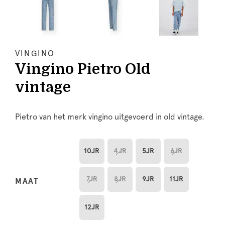
VINGINO
Vingino Pietro Old
vintage
Pietro van het merk vingino uitgevoerd in old vintage.
10JR
4JR
5JR
6JR
7JR
8JR
9JR
11JR
MAAT
12JR