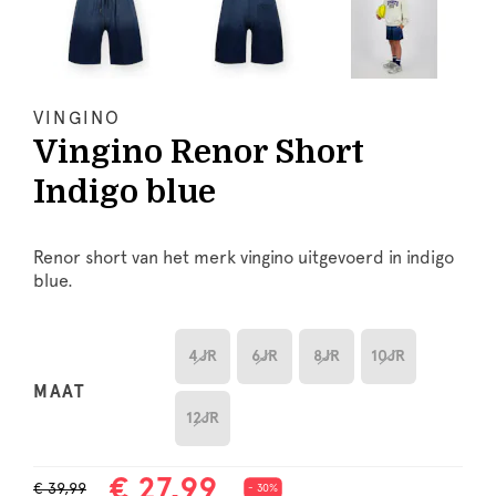
VINGINO
Vingino Renor Short
Indigo blue
Renor short van het merk vingino uitgevoerd in indigo
blue.
4JR
6JR
8JR
10JR
MAAT
12JR
€ 27,99
€ 39,99
- 30%