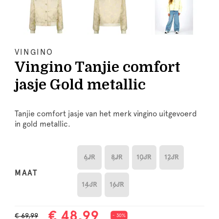
VINGINO
Vingino Tanjie comfort
jasje Gold metallic
Tanjie comfort jasje van het merk vingino uitgevoerd
in gold metallic.
6JR
8JR
10JR
12JR
MAAT
14JR
16JR
€ 48,99
€ 69,99
- 30%