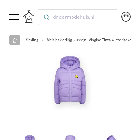
kindermodehuis.nl
Kleding
Meisjeskleding
Jassen
Vingino Tinza winterjacket Can