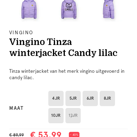
VINGINO
Vingino Tinza
winterjacket Candy lilac
Tinza winterjacket van het merk vingino uitgevoerd in
candy lilac.
4JR
5JR
6JR
8JR
MAAT
10JR
12JR
€ 53,99
€ 89,99
- 40%