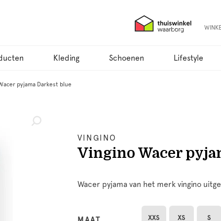
WINK
ducten
Kleding
Schoenen
Lifestyle
Wacer pyjama Darkest blue
VINGINO
Vingino Wacer pyja
Wacer pyjama van het merk vingino uitge
XXS
XS
S
MAAT