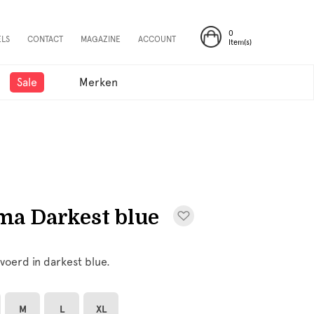
0
ELS
CONTACT
MAGAZINE
ACCOUNT
Item(s)
Sale
Merken
ma Darkest blue
voerd in darkest blue.
M
L
XL