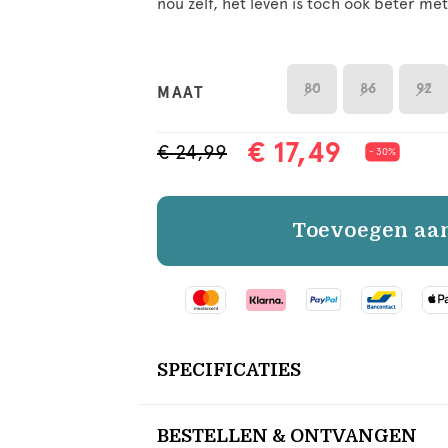
nou zelf, het leven is toch ook beter met 
80
86
92
MAAT
€ 17,49
€ 24,99
- 30%
Toevoegen aa
SPECIFICATIES
BESTELLEN & ONTVANGEN