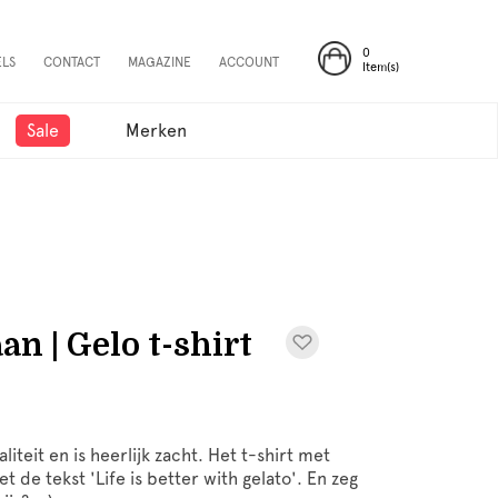
0
ELS
CONTACT
MAGAZINE
ACCOUNT
Item(s)
Sale
Merken
 | Gelo t-shirt
iteit en is heerlijk zacht. Het t-shirt met
 de tekst 'Life is better with gelato'. En zeg