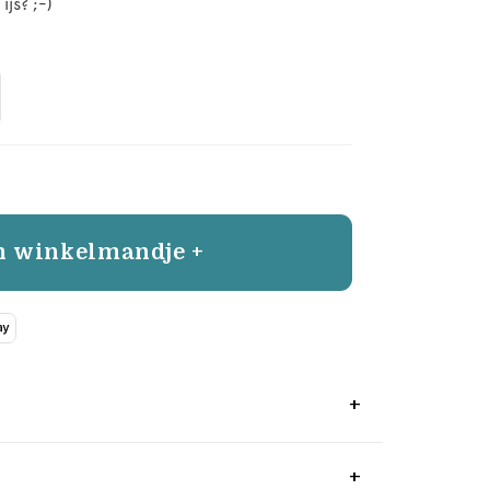
ijs? ;-)
n winkelmandje +