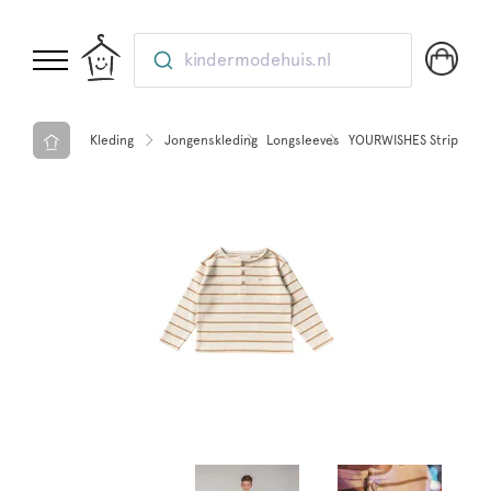
kindermodehuis.nl
Kleding
Jongenskleding
Longsleeves
YOURWISHES Stripe Terr