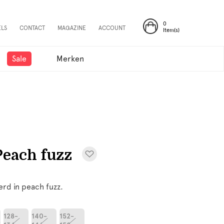
0
ELS
CONTACT
MAGAZINE
ACCOUNT
Item(s)
Sale
Merken
Peach fuzz
rd in peach fuzz.
128-
140-
152-
2