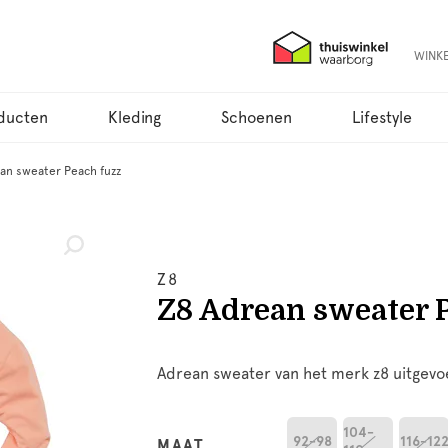
WINK
ducten
Kleding
Schoenen
Lifestyle
an sweater Peach fuzz
Z8
Z8 Adrean sweater 
Adrean sweater van het merk z8 uitgevoe
104-
92-98
116-12
MAAT