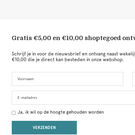
Gratis €5,00 en €10,00 shoptegoed on
Schrijf je in voor de nieuwsbrief en ontvang naast wekel
€10,00 die je direct kan besteden in onze webshop.
Voornaam
A
Leave
this
field
blank
E-mailadres
Ja, ik wil op de hoogte gehouden worden
VERZENDEN