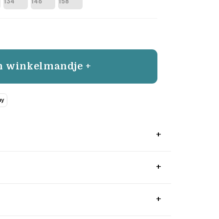
134
146
158
n winkelmandje +