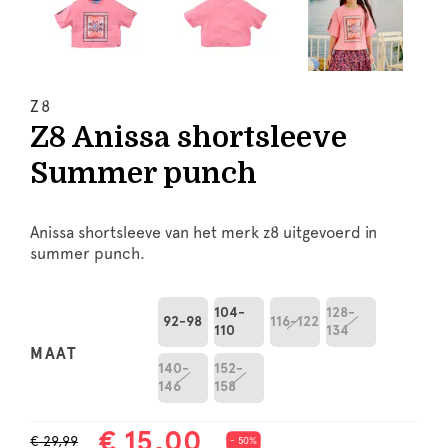
Z8
Z8 Anissa shortsleeve
Summer punch
Anissa shortsleeve van het merk z8 uitgevoerd in
summer punch.
104-
128-
92-98
116-122
110
134
MAAT
140-
152-
146
158
€ 15,00
€ 29,99
- 50%