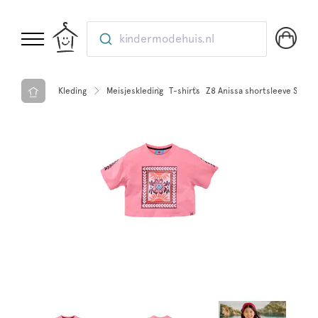
kindermodehuis.nl
Kleding
Meisjeskleding
T-shirts
Z8 Anissa shortsleeve Summ