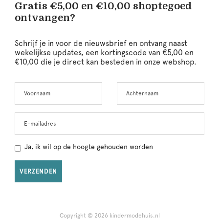
Gratis €5,00 en €10,00 shoptegoed
ontvangen?
Schrijf je in voor de nieuwsbrief en ontvang naast
wekelijkse updates, een kortingscode van €5,00 en
€10,00 die je direct kan besteden in onze webshop.
Voornaam
Achternaam
Leave
this
field
blank
E-mailadres
Ja, ik wil op de hoogte gehouden worden
VERZENDEN
Copyright © 2026 kindermodehuis.nl