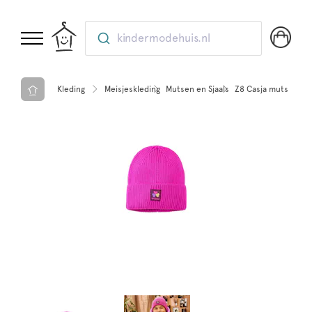
kindermodehuis.nl
Kleding
Meisjeskleding
Mutsen en Sjaals
Z8 Casja muts Pinky