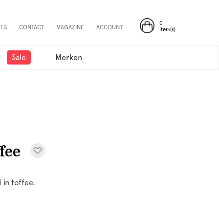
0
ELS
CONTACT
MAGAZINE
ACCOUNT
Item(s)
Sale
Merken
fee
 in toffee.