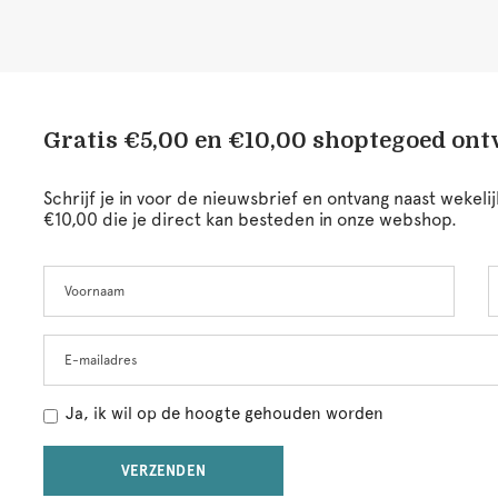
Gratis €5,00 en €10,00 shoptegoed on
Schrijf je in voor de nieuwsbrief en ontvang naast wekel
€10,00 die je direct kan besteden in onze webshop.
Voornaam
A
Leave
this
field
blank
E-mailadres
Ja, ik wil op de hoogte gehouden worden
VERZENDEN