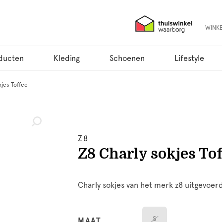
WINK
ducten
Kleding
Schoenen
Lifestyle
kjes Toffee
Z8
Z8 Charly sokjes Tof
Charly sokjes van het merk z8 uitgevoerd
S
MAAT