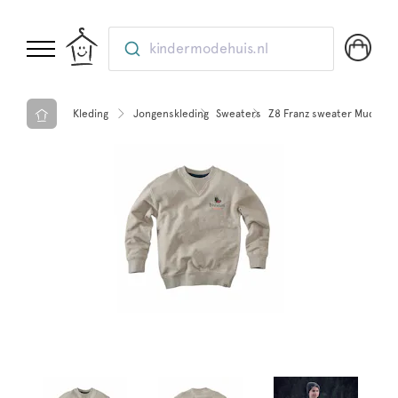
kindermodehuis.nl
Kleding
Jongenskleding
Sweaters
Z8 Franz sweater Mud sold