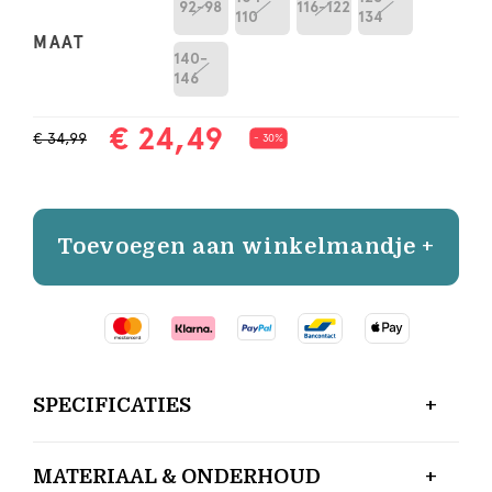
92-98
116-122
110
134
MAAT
140-
146
€ 24,49
€ 34,99
- 30%
Toevoegen aan winkelmandje +
SPECIFICATIES
MATERIAAL & ONDERHOUD