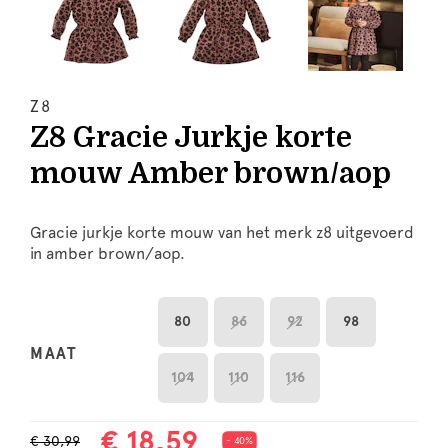
Z8
Z8 Gracie Jurkje korte
mouw Amber brown/aop
Gracie jurkje korte mouw van het merk z8 uitgevoerd
in amber brown/aop.
80
86
92
98
MAAT
104
110
116
€ 18,59
€ 30,99
- 40%