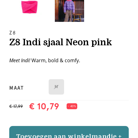
Z8
Z8 Indi sjaal Neon pink
Meet Indi!
Warm, bold & comfy.
M
MAAT
€ 10,79
€ 17,99
- 40%
Toevoegen aan winkelmandje +