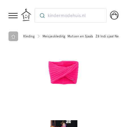
kindermodehuis.nl
Kleding
Meisjeskleding
Mutsen en Sjaals
Z8 Indi sjaal Neon p