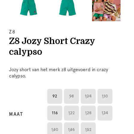
Z8
Z8 Jozy Short Crazy
calypso
Jozy short van het merk z8 uitgevoerd in crazy
calypso.
92
98
104
110
116
122
128
134
MAAT
140
146
152