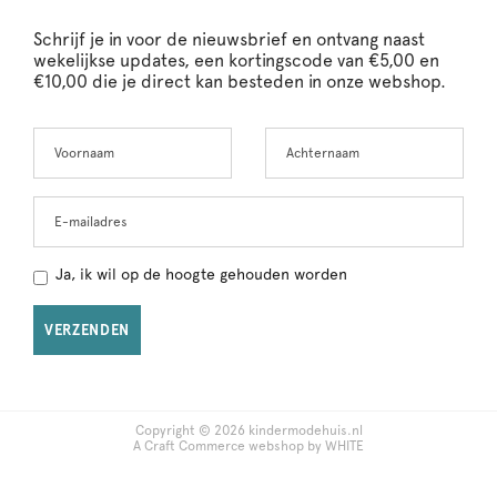
Schrijf je in voor de nieuwsbrief en ontvang naast
wekelijkse updates, een kortingscode van €5,00 en
€10,00 die je direct kan besteden in onze webshop.
Voornaam
Achternaam
Leave
this
field
blank
E-mailadres
Ja, ik wil op de hoogte gehouden worden
VERZENDEN
Copyright © 2026 kindermodehuis.nl
A Craft Commerce webshop by WHITE