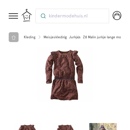
kindermodehuis.nl
Kleding
Meisjeskleding
Jurkjes
Z8 Malin jurkje lange mouw G